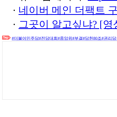
·
네이버 메인 더팩트 
·
그곳이 알고싶냐? [영
#더불어민주당
#전당대회
#중앙위
#부결
#당헌80조
#권리