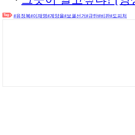
#유정복
#이재명
#계양을
#보궐선거
#규탄
#비판
#도피처