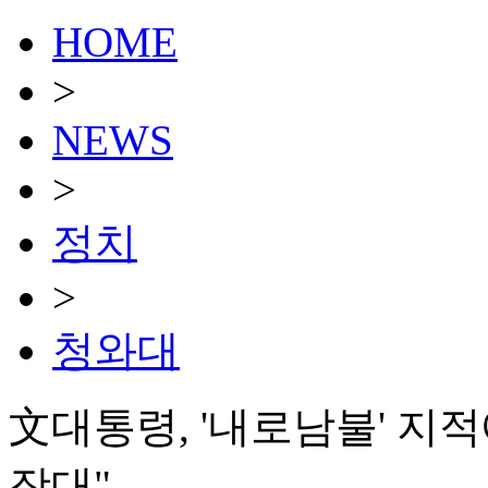
HOME
>
NEWS
>
정치
>
청와대
文대통령, '내로남불' 지
잣대"