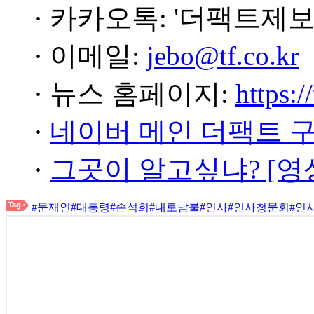
· 카카오톡: '더팩트제보
· 이메일:
jebo@tf.co.kr
· 뉴스 홈페이지:
https:/
·
네이버 메인 더팩트 
·
그곳이 알고싶냐? [영
#문재인
#대통령
#손석희
#내로남불
#인사
#인사청문회
#인