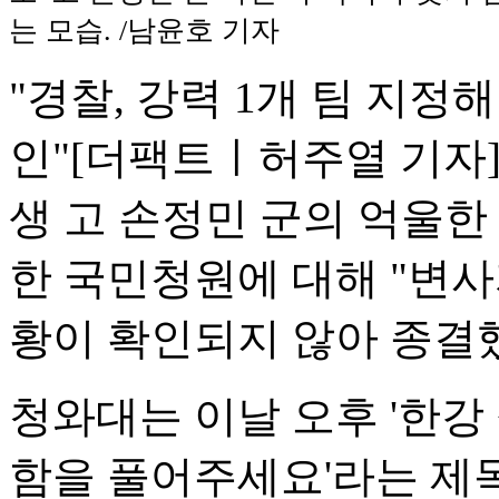
는 모습. /남윤호 기자
"경찰, 강력 1개 팀 지정
인"
[더팩트ㅣ허주열 기자]
생 고 손정민 군의 억울한
한 국민청원에 대해 "변
황이 확인되지 않아 종결했
청와대는 이날 오후 '한강 
함을 풀어주세요'라는 제목