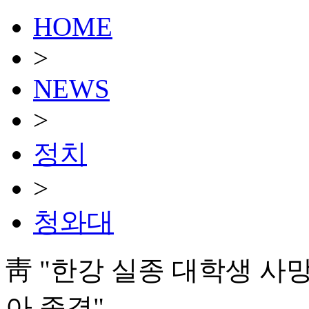
HOME
>
NEWS
>
정치
>
청와대
靑 "한강 실종 대학생 사
아 종결"