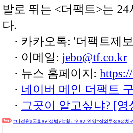
발로 뛰는 <더팩트>는 2
다.
· 카카오톡: '더팩트제보
· 이메일:
jebo@tf.co.kr
· 뉴스 홈페이지:
https:/
·
네이버 메인 더팩트 
·
그곳이 알고싶냐? [영
#나경원
#국회
#민생법안
#황교안
#이인영
#장외투쟁
#정치