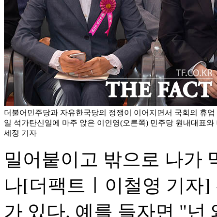
더불어민주당과 자유한국당의 정쟁이 이어지면서 국회의 휴업 상
일 석가탄신일에 마주 앉은 이인영(오른쪽) 민주당 원내대표와 
세정 기자
밀어붙이고 밖으로 나가 
나
[더팩트ㅣ이철영 기자]
가 있다. 예를 들자면 "넌