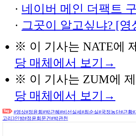
·
네이버 메인 더팩트 
·
그곳이 알고싶냐? [영
※ 이 기사는
NATE
에 
당 매체에서 보기→
※ 이 기사는
ZUM
에 
당 매체에서 보기→
#영상
#정윤회
#박근혜
#비선실세
#최순실
#국정농단
#근황
고리3인방
#정윤회문건
#박관천