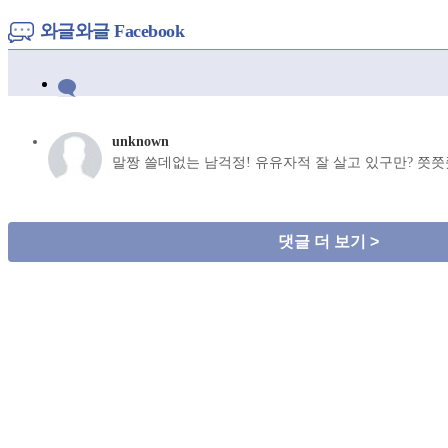
와글와글 Facebook
unknown
말짱 쓸데없는 남걱정! 유유자적 잘 살고 있구만? 쯧쯧
댓글 더 보기 >