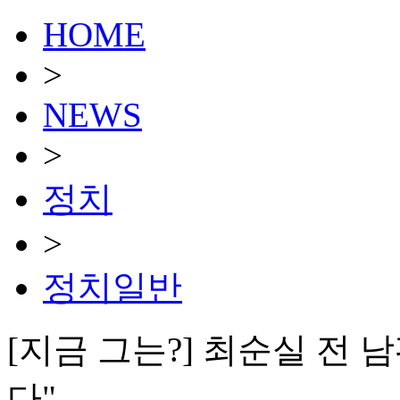
HOME
>
NEWS
>
정치
>
정치일반
[지금 그는?] 최순실 전 
다"