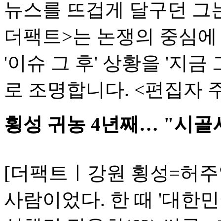
뉴스를 뜨겁게 달구던 그는
더팩트>는 논쟁의 중심에
'이슈 그 후' 상황을 '지
로 조명합니다. <편집자 
횡성 귀농 4년째… "시골
[더팩트ㅣ강원 횡성=허주
사람이었다. 한 때 '대한민