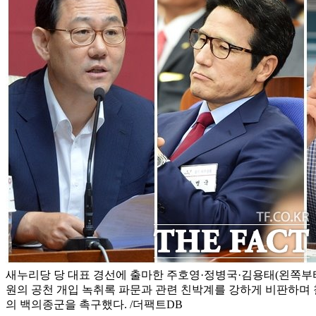
새누리당 당 대표 경선에 출마한 주호영·정병국·김용태(왼쪽부터
원의 공천 개입 녹취록 파문과 관련 친박계를 강하게 비판하며 
의 백의종군을 촉구했다. /더팩트DB