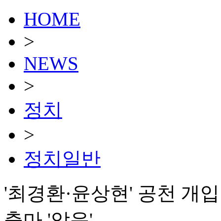
HOME
>
NEWS
>
정치
>
정치일반
'최경환·윤상현' 공천 개
출마 '암운'