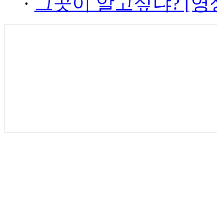
·
그곳이 알고싶냐? [영