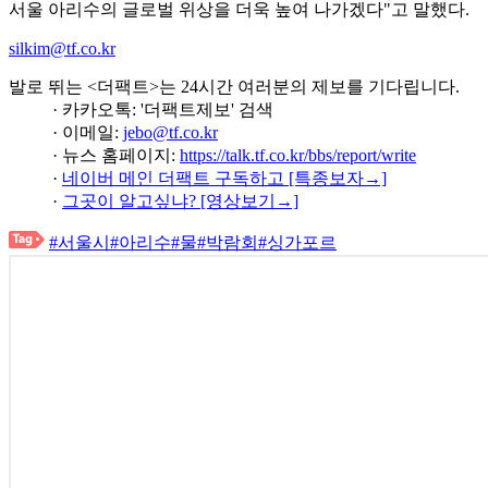
서울 아리수의 글로벌 위상을 더욱 높여 나가겠다"고 말했다.
silkim@tf.co.kr
발로 뛰는 <더팩트>는 24시간 여러분의 제보를 기다립니다.
· 카카오톡: '더팩트제보' 검색
· 이메일:
jebo@tf.co.kr
· 뉴스 홈페이지:
https://talk.tf.co.kr/bbs/report/write
·
네이버 메인 더팩트 구독하고 [특종보자→]
·
그곳이 알고싶냐? [영상보기→]
#서울시
#아리수
#물
#박람회
#싱가포르