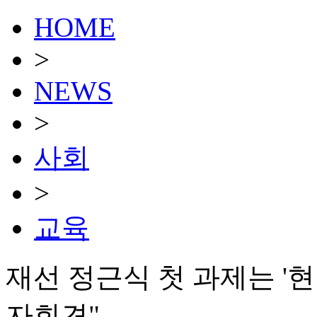
HOME
>
NEWS
>
사회
>
교육
재선 정근식 첫 과제는 '현
자회견"