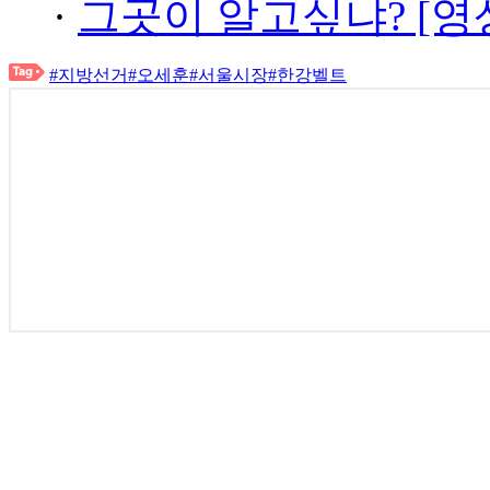
·
그곳이 알고싶냐? [영
#지방선거
#오세훈
#서울시장
#한강벨트