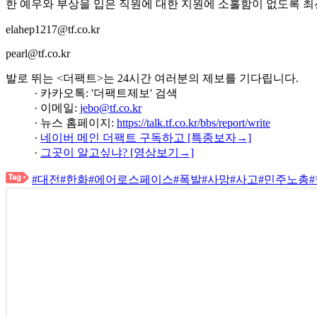
한 예우와 부상을 입은 직원에 대한 지원에 소홀함이 없도록 최
elahep1217@tf.co.kr
pearl@tf.co.kr
발로 뛰는 <더팩트>는 24시간 여러분의 제보를 기다립니다.
· 카카오톡: '더팩트제보' 검색
· 이메일:
jebo@tf.co.kr
· 뉴스 홈페이지:
https://talk.tf.co.kr/bbs/report/write
·
네이버 메인 더팩트 구독하고 [특종보자→]
·
그곳이 알고싶냐? [영상보기→]
#대전
#한화
#에어로스페이스
#폭발
#사망
#사고
#민주노총