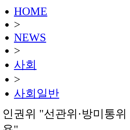
HOME
>
NEWS
>
사회
>
사회일반
인권위 "선관위·방미통위
용"