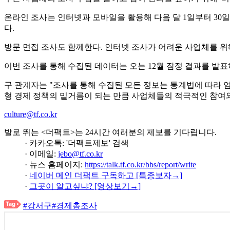
온라인 조사는 인터넷과 모바일을 활용해 다음 달 1일부터 30
다.
방문 면접 조사도 함께한다. 인터넷 조사가 어려운 사업체를 위해
이번 조사를 통해 수집된 데이터는 오는 12월 잠정 결과를 발표
구 관계자는 "조사를 통해 수집된 모든 정보는 통계법에 따라 
형 경제 정책의 밑거름이 되는 만큼 사업체들의 적극적인 참여
culture@tf.co.kr
발로 뛰는 <더팩트>는 24시간 여러분의 제보를 기다립니다.
· 카카오톡: '더팩트제보' 검색
· 이메일:
jebo@tf.co.kr
· 뉴스 홈페이지:
https://talk.tf.co.kr/bbs/report/write
·
네이버 메인 더팩트 구독하고 [특종보자→]
·
그곳이 알고싶냐? [영상보기→]
#강서구
#경제총조사