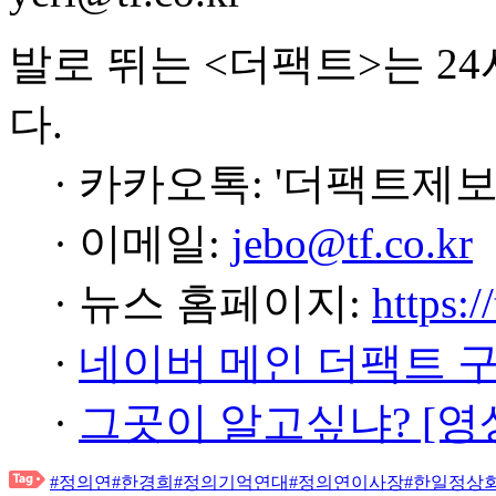
발로 뛰는 <더팩트>는 2
다.
· 카카오톡: '더팩트제보
· 이메일:
jebo@tf.co.kr
· 뉴스 홈페이지:
https:/
·
네이버 메인 더팩트 
·
그곳이 알고싶냐? [영
#정의연
#한경희
#정의기억연대
#정의연이사장
#한일정상