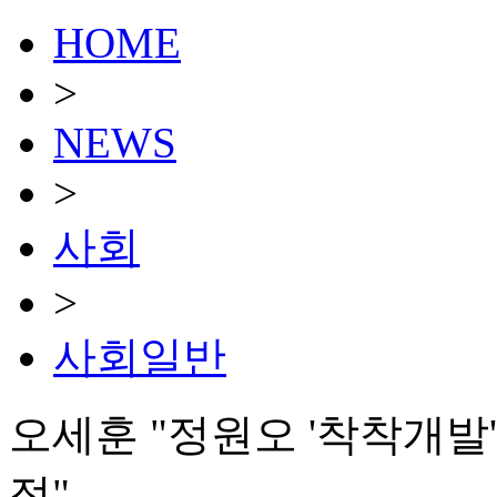
HOME
>
NEWS
>
사회
>
사회일반
오세훈 "정원오 '착착개발
적"