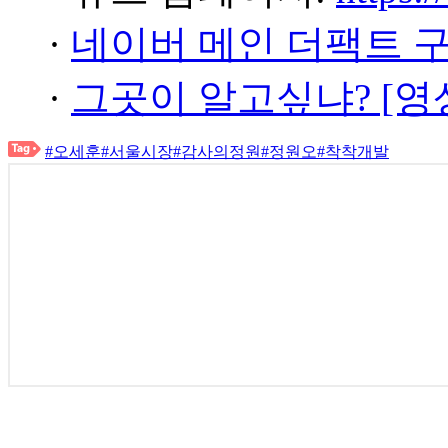
·
네이버 메인 더팩트 
·
그곳이 알고싶냐? [영
#오세훈
#서울시장
#감사의정원
#정원오
#착착개발