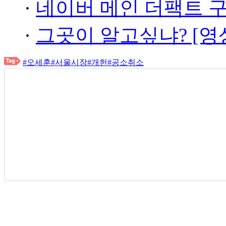
·
네이버 메인 더팩트 
·
그곳이 알고싶냐? [영
#오세훈
#서울시장
#개헌
#공소취소