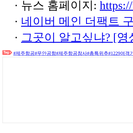
· 뉴스 홈페이지:
https:/
·
네이버 메인 더팩트 
·
그곳이 알고싶냐? [영
#제주항공
#무안공항
#제주항공참사
#총특위추
#1229여