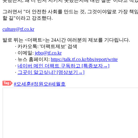
못했는지, 왜 더 먼저 지키지 못했는지에 대한 질문"이라고 적었
그러면서 "더 안전한 사회를 만드는 것, 그것이야말로 가장 책
할 길"이라고 강조했다.
culture@tf.co.kr
발로 뛰는 <더팩트>는 24시간 여러분의 제보를 기다립니다.
· 카카오톡: '더팩트제보' 검색
· 이메일:
jebo@tf.co.kr
· 뉴스 홈페이지:
https://talk.tf.co.kr/bbs/report/write
·
네이버 메인 더팩트 구독하고 [특종보자→]
·
그곳이 알고싶냐? [영상보기→]
#오세훈
#정원오
#세월호