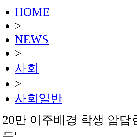
HOME
>
NEWS
>
사회
>
사회일반
20만 이주배경 학생 암담
등'