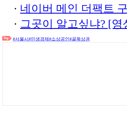
·
네이버 메인 더팩트 
·
그곳이 알고싶냐? [영
#서울시
#민생경제
#소상공인
#골목상권