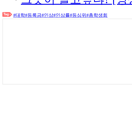
#대학
#등록금
#인상
#인상률
#등심위
#총학생회