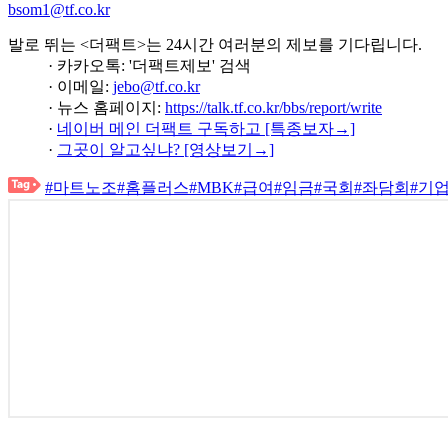
bsom1@tf.co.kr
발로 뛰는 <더팩트>는 24시간 여러분의 제보를 기다립니다.
· 카카오톡: '더팩트제보' 검색
· 이메일:
jebo@tf.co.kr
· 뉴스 홈페이지:
https://talk.tf.co.kr/bbs/report/write
·
네이버 메인 더팩트 구독하고 [특종보자→]
·
그곳이 알고싶냐? [영상보기→]
#마트노조
#홈플러스
#MBK
#급여
#임금
#국회
#좌담회
#기