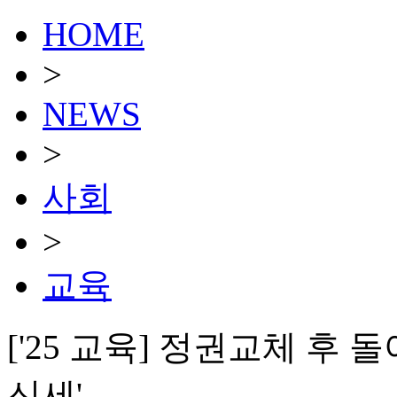
HOME
>
NEWS
>
사회
>
교육
['25 교육] 정권교체 후 
신세'