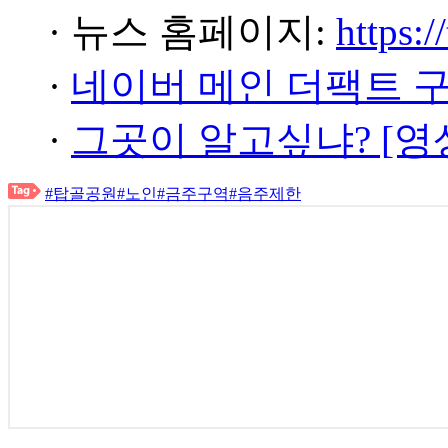
· 뉴스 홈페이지:
https:/
·
네이버 메인 더팩트 
·
그곳이 알고싶냐? [영
#탑골공원
#노인
#금주구역
#음주제한