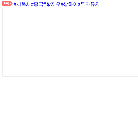
#서울시
#중국
#항저우
#상하이
#투자유치