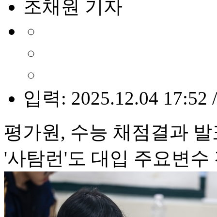
조채원 기자
입력: 2025.12.04 17:52 
평가원, 수능 채점결과 발
'사탐런'도 대입 주요변수