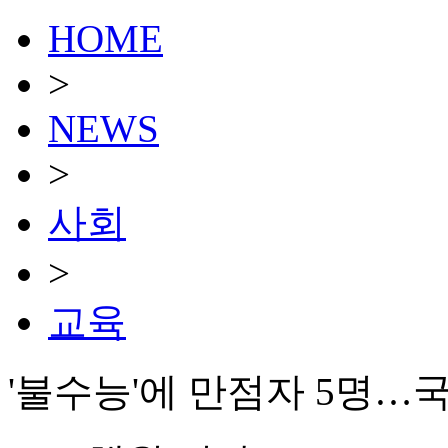
HOME
>
NEWS
>
사회
>
교육
'불수능'에 만점자 5명…