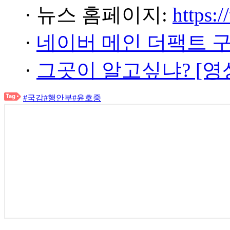
· 뉴스 홈페이지:
https:/
·
네이버 메인 더팩트 
·
그곳이 알고싶냐? [영
#국감
#행안부
#윤호중