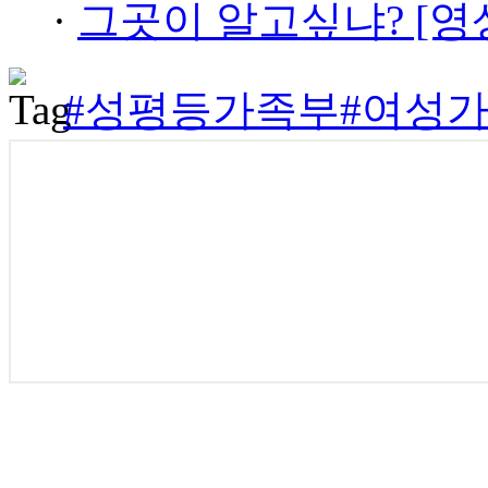
·
그곳이 알고싶냐? [영
#성평등가족부
#여성