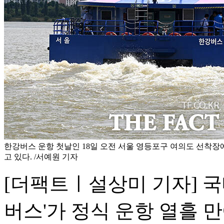
한강버스 운항 첫날인 18일 오전 서울 영등포구 여의도 선착
고 있다. /서예원 기자
[더팩트ㅣ설상미 기자] 국
버스'가 정식 운항 열흘 