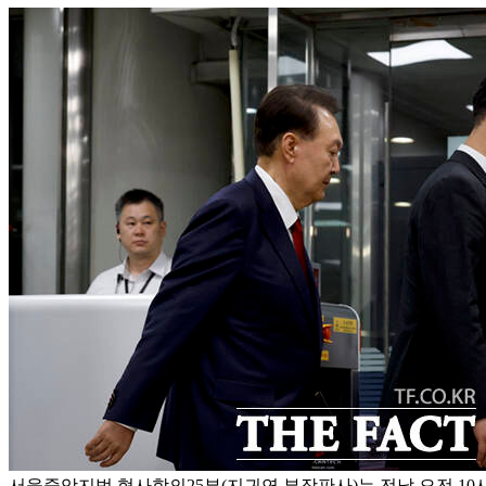
서울중앙지법 형사합의25부(지귀연 부장판사)는 전날 오전 10시