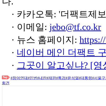
다.
· 카카오톡: '더팩트제보
· 이메일:
jebo@tf.co.kr
· 뉴스 홈페이지:
https:/
·
네이버 메인 더팩트 
·
그곳이 알고싶냐? [영
#참여연대
#민변
#내란
#재판
#특검
#윤석열
#대통령
#서울구
회견