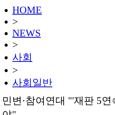
HOME
>
NEWS
>
사회
>
사회일반
민변·참여연대 "'재판 5
야"