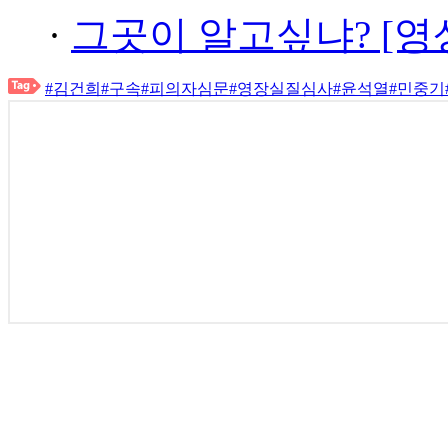
·
그곳이 알고싶냐? [영
#김건희
#구속
#피의자심문
#영장실질심사
#윤석열
#민중기