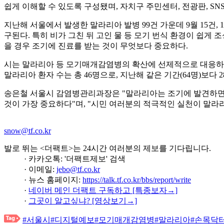
쉽게 이해할 수 있도록 구성됐며, 자치구 주민센터, 전광판, SN
지난해 서울에서 발생한 말라리아 발병 99건 가운데 9월 15건, 
구된다. 특히 비가 그친 뒤 고인 물 등 모기 번식 환경이 쉽게 
을 경우 조기에 진료를 받는 것이 무엇보다 중요하다.
시는 말라리아 등 모기매개감염병의 확산에 선제적으로 대응하기 
말라리아 환자 수는 총 46명으로, 지난해 같은 기간(64명)보다 2
송은철 서울시 감염병관리과장은 "말라리아는 조기에 발견하면
것이 가장 중요하다"며, "시민 여러분의 적극적인 실천이 말라
snow@tf.co.kr
발로 뛰는 <더팩트>는 24시간 여러분의 제보를 기다립니다.
· 카카오톡: '더팩트제보' 검색
· 이메일:
jebo@tf.co.kr
· 뉴스 홈페이지:
https://talk.tf.co.kr/bbs/report/write
·
네이버 메인 더팩트 구독하고 [특종보자→]
·
그곳이 알고싶냐? [영상보기→]
#서울시
#디지털예보
#모기매개감염병
#말라리아
#손목닥터