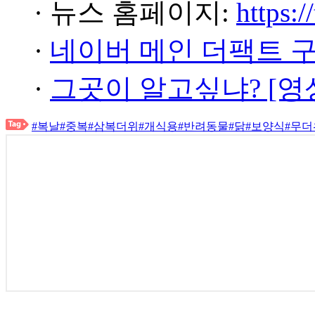
· 뉴스 홈페이지:
https:/
·
네이버 메인 더팩트 
·
그곳이 알고싶냐? [영
#복날
#중복
#삼복더위
#개식용
#반려동물
#닭
#보양식
#무더