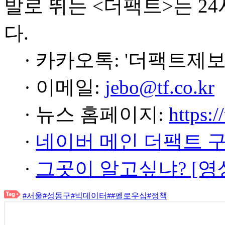
발로 뛰는 <더팩트>는 2
다.
· 카카오톡: '더팩트제보
· 이메일:
jebo@tf.co.kr
· 뉴스 홈페이지:
https:/
·
네이버 메인 더팩트 
·
그곳이 알고싶냐? [영
#서울
#성동구
#빅데이터
#
#펠로우십
#정책