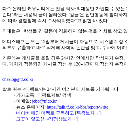
다수 온라인 커뮤니티에는 전날 의사·의대생만 가입할 수 있는 
린다"라는 내용의 글이 올라왔다. '감귤'은 집단행동에 참여하
에 따라 경찰청에 즉시 수사의뢰했다"고 밝힌 바 있다.
의대협은 "학생들 간 갈등이 격화하지 않는 것을 기치로 삼고 
메디스태프는 오는 15일부터 게시글이 자동으로 '시스템 계정 소
외부로 유출하고 바로 삭제해 사회적 논란을 빚고, 수사에 어려
기존에는 게시글을 올릴 경우 24시간 안에서만 작성자가 수정, 
다. 패치가 적용되면 게시글 작성 후 120시간까지 작성자 추적
chaelog@tf.co.kr
발로 뛰는 <더팩트>는 24시간 여러분의 제보를 기다립니다.
· 카카오톡: '더팩트제보' 검색
· 이메일:
jebo@tf.co.kr
· 뉴스 홈페이지:
https://talk.tf.co.kr/bbs/report/write
·
네이버 메인 더팩트 구독하고 [특종보자→]
·
그곳이 알고싶냐? [영상보기→]