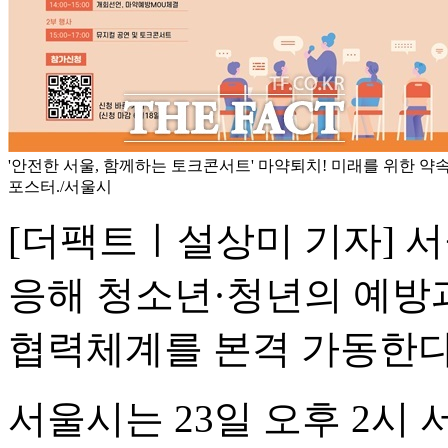
'안전한 서울, 함께하는 토크콘서트' 마약퇴치! 미래를 위한 약
포스터./서울시
[더팩트ㅣ설상미 기자] 
응해 청소년·청년의 예방과
협력체계를 본격 가동한다
서울시는 23일 오후 2시