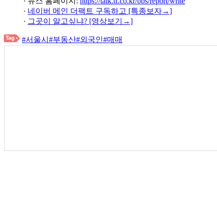
· 뉴스 홈페이지:
https://talk.tf.co.kr/bbs/report/write
·
네이버 메인 더팩트 구독하고 [특종보자→]
·
그곳이 알고싶냐? [영상보기→]
#서울시
#부동산
#외국인
#매매