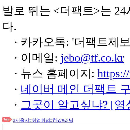
발로 뛰는 <더팩트>는 2
다.
· 카카오톡: '더팩트제보
· 이메일:
jebo@tf.co.kr
· 뉴스 홈페이지:
https:/
·
네이버 메인 더팩트 
·
그곳이 알고싶냐? [영
#서울시
#쉬엄쉬엄
#한강
#러닝