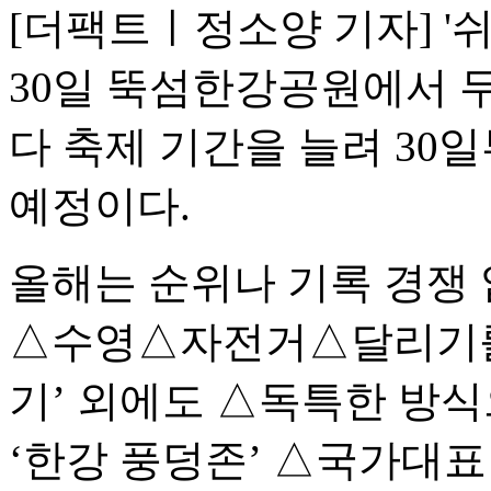
[더팩트ㅣ정소양 기자] '
30일 뚝섬한강공원에서 두
다 축제 기간을 늘려 30일
예정이다.
올해는 순위나 기록 경쟁 
△수영△자전거△달리기를 
기’ 외에도 △독특한 방식
‘한강 풍덩존’ △국가대표