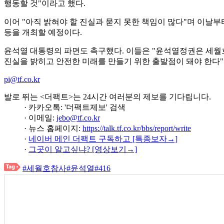
행동할 것"이라고 했다.
이어 "아직 밝혀야 할 진실과 묻지 못한 책임이 많다"며 이날부터
등을 개최할 예정이다.
윤석열 대통령의 파면도 촉구했다. 이들은 "윤석열정권은 세월
진실을 밝히고 안전한 미래를 만들기 위한 출발점이 돼야 한다"
pi@tf.co.kr
발로 뛰는 <더팩트>는 24시간 여러분의 제보를 기다립니다.
· 카카오톡: '더팩트제보' 검색
· 이메일:
jebo@tf.co.kr
· 뉴스 홈페이지:
https://talk.tf.co.kr/bbs/report/write
·
네이버 메인 더팩트 구독하고 [특종보자→]
·
그곳이 알고싶냐? [영상보기→]
#세월호참사
#윤석열
#416