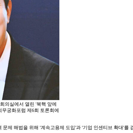
소회의실에서 열린 '북핵 앞에
국회무궁화포럼 제6회 토론회에
문제 해법을 위해 '계속고용제 도입'과 '기업 인센티브 확대'를 