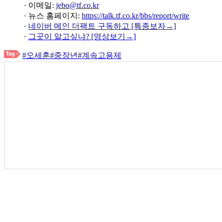
· 이메일:
jebo@tf.co.kr
· 뉴스 홈페이지:
https://talk.tf.co.kr/bbs/report/write
·
네이버 메인 더팩트 구독하고 [특종보자→]
·
그곳이 알고싶냐? [영상보기→]
#오세훈
#중장년
#계속고용제