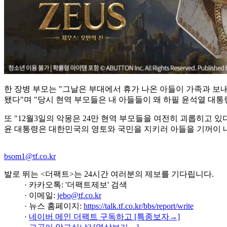
한 장병 부모는 "그날은 부대에서 휴가 나온 아들이 가족과 보
됐다"며 "당시 현역 부모들은 내 아들들이 왜 하필 윤석열 대
또 "12월3일의 악몽은 24만 현역 부모들을 여전히 괴롭히고
윤 대통령은 대한민국의 영토와 국민을 지키러 아들을 기꺼이 내
bsom1@tf.co.kr
발로 뛰는 <더팩트>는 24시간 여러분의 제보를 기다립니다.
· 카카오톡: '더팩트제보' 검색
· 이메일:
jebo@tf.co.kr
· 뉴스 홈페이지:
https://talk.tf.co.kr/bbs/report/write
·
네이버 메인 더팩트 구독하고 [특종보자→]