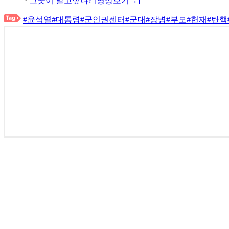
·
그곳이 알고싶냐? [영상보기→]
#윤석열
#대통령
#군인권센터
#군대
#장병
#부모
#헌재
#탄핵