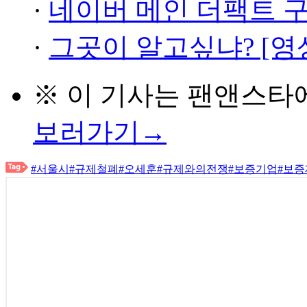
·
네이버 메인 더팩트 
·
그곳이 알고싶냐? [영
※ 이 기사는
팬앤스타
보러가기→
#서울시
#규제철폐
#오세훈
#규제와의전쟁
#보증기업
#보