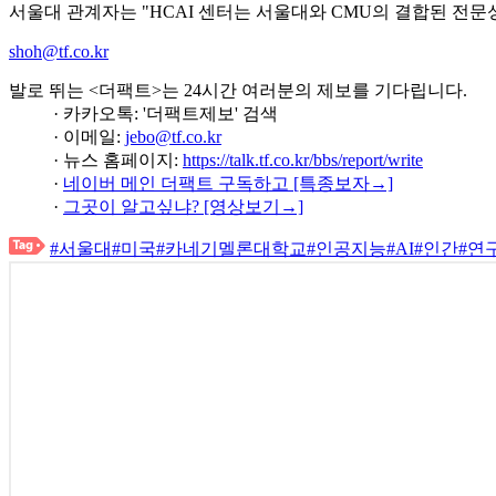
서울대 관계자는 "HCAI 센터는 서울대와 CMU의 결합된 전
shoh@tf.co.kr
발로 뛰는 <더팩트>는 24시간 여러분의 제보를 기다립니다.
· 카카오톡: '더팩트제보' 검색
· 이메일:
jebo@tf.co.kr
· 뉴스 홈페이지:
https://talk.tf.co.kr/bbs/report/write
·
네이버 메인 더팩트 구독하고 [특종보자→]
·
그곳이 알고싶냐? [영상보기→]
#서울대
#미국
#카네기멜론대학교
#인공지능
#AI
#인간
#연