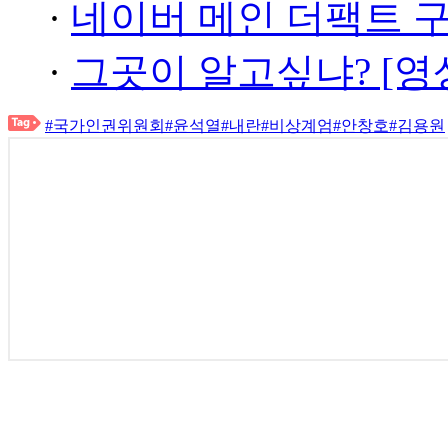
·
네이버 메인 더팩트 
·
그곳이 알고싶냐? [영
#국가인권위원회
#윤석열
#내란
#비상계엄
#안창호
#김용원