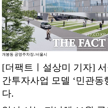
개봉동 공영주차장./서울시
[더팩트ㅣ설상미 기자] 
간투자사업 모델 ‘민관동행
다.