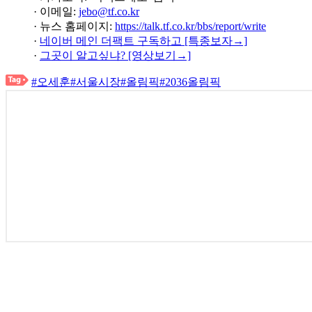
· 이메일:
jebo@tf.co.kr
· 뉴스 홈페이지:
https://talk.tf.co.kr/bbs/report/write
·
네이버 메인 더팩트 구독하고 [특종보자→]
·
그곳이 알고싶냐? [영상보기→]
#오세훈
#서울시장
#올림픽
#2036올림픽