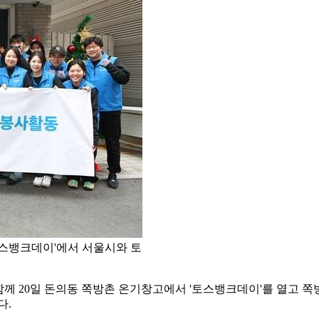
토스뱅크데이'에서 서울시와 토
 20일 돈의동 쪽방촌 온기창고에서 '토스뱅크데이'를 열고 쪽
다.