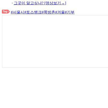
·
그곳이 알고싶냐? [영상보기→]
#서울시
#토스뱅크
#쪽방촌
#겨울
#기부