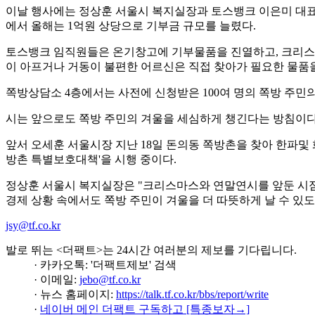
이날 행사에는 정상훈 서울시 복지실장과 토스뱅크 이은미 대표를
에서 올해는 1억원 상당으로 기부금 규모를 늘렸다.
토스뱅크 임직원들은 온기창고에 기부물품을 진열하고, 크리스마스
이 아프거나 거동이 불편한 어르신은 직접 찾아가 필요한 물품
쪽방상담소 4층에서는 사전에 신청받은 100여 명의 쪽방 주민의
시는 앞으로도 쪽방 주민의 겨울을 세심하게 챙긴다는 방침이다
앞서 오세훈 서울시장 지난 18일 돈의동 쪽방촌을 찾아 한파및 
방촌 특별보호대책'을 시행 중이다.
정상훈 서울시 복지실장은 "크리스마스와 연말연시를 앞둔 시점
경제 상황 속에서도 쪽방 주민이 겨울을 더 따뜻하게 날 수 있
jsy@tf.co.kr
발로 뛰는 <더팩트>는 24시간 여러분의 제보를 기다립니다.
· 카카오톡: '더팩트제보' 검색
· 이메일:
jebo@tf.co.kr
· 뉴스 홈페이지:
https://talk.tf.co.kr/bbs/report/write
·
네이버 메인 더팩트 구독하고 [특종보자→]