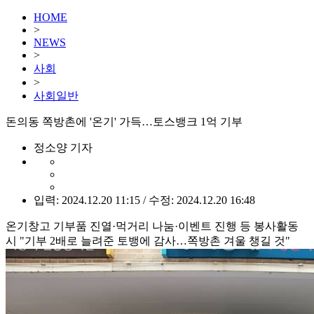
HOME
>
NEWS
>
사회
>
사회일반
돈의동 쪽방촌에 '온기' 가득…토스뱅크 1억 기부
정소양 기자
입력: 2024.12.20 11:15 / 수정: 2024.12.20 16:48
온기창고 기부품 진열·먹거리 나눔·이벤트 진행 등 봉사활동
시 "기부 2배로 늘려준 토뱅에 감사…쪽방촌 겨울 챙길 것"