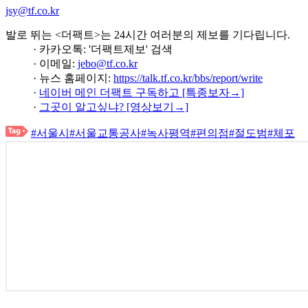
jsy@tf.co.kr
발로 뛰는 <더팩트>는 24시간 여러분의 제보를 기다립니다.
· 카카오톡: '더팩트제보' 검색
· 이메일:
jebo@tf.co.kr
· 뉴스 홈페이지:
https://talk.tf.co.kr/bbs/report/write
·
네이버 메인 더팩트 구독하고 [특종보자→]
·
그곳이 알고싶냐? [영상보기→]
#서울시
#서울교통공사
#녹사평역
#편의점
#절도범
#체포