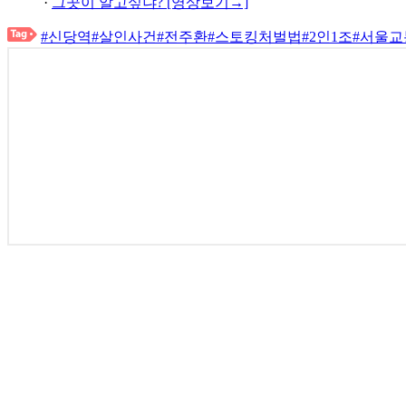
·
그곳이 알고싶냐? [영상보기→]
#신당역
#살인사건
#전주환
#스토킹처벌법
#2인1조
#서울