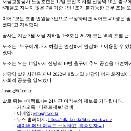
서울교통공사 노동조합은 12일 오전 지하철 신당역 10번 출구
6개월도 지나지 않은 7월 기준 2인 1조가 불가능한 근무 조는 또
이어 "모든 조별 인원을 3인으로 구성하려면 적어도 410명은 
졌다"고 지적했다.
공사는 지난 3월 서울 지하철 1~8호선 262개 모든 역의 조별
노조는 "누구에게나 지하철은 안전하게 안심하고 이용할 수 있는
였다.
노조는 오는 14일까지 신당역 10번 출구에 추모 공간을 마련하
신당역 살인사건은 지난 2022년 9월14일 신당역 여자 화장
사회적 공분을 일으켰다.
hyang@tf.co.kr
발로 뛰는 <더팩트>는 24시간 여러분의 제보를 기다립니다.
· 카카오톡: '더팩트제보' 검색
· 이메일:
jebo@tf.co.kr
· 뉴스 홈페이지:
https://talk.tf.co.kr/bbs/report/write
·
네이버 메인 더팩트 구독하고 [특종보자→]