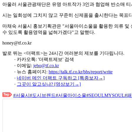
아울러 서울관광재단은 유명 아트작가 3인과 협업해 반소매 티
시는 일회성에 그치지 않고 꾸준히 신제품을 출시한다는 목표다
마채숙 서울시 홍보기획관은 "서울마이소울을 활용한 의류 및 
수 있도록 활용영역을 넓혀가겠다"고 말했다.
honey@tf.co.kr
발로 뛰는 <더팩트>는 24시간 여러분의 제보를 기다립니다.
· 카카오톡: '더팩트제보' 검색
· 이메일:
jebo@tf.co.kr
· 뉴스 홈페이지:
https://talk.tf.co.kr/bbs/report/write
·
네이버 메인 더팩트 구독하고 [특종보자→]
·
그곳이 알고싶냐? [영상보기→]
#서울시
#도시브랜드
#서울마이소울
#SEOULMYSOUL
#